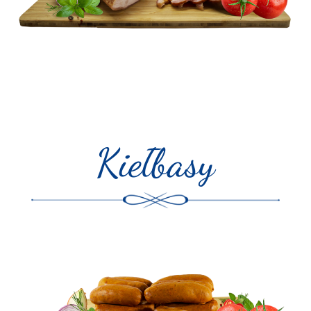
WĘDZONKI PARZONE
Kiełbasy